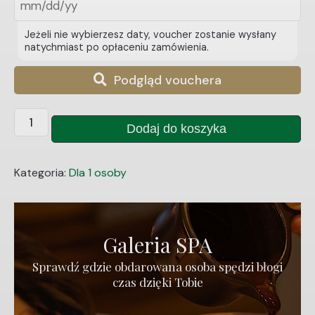
Jeżeli nie wybierzesz daty, voucher zostanie wysłany
natychmiast po opłaceniu zamówienia.
Podgląd vouchera
ilość
Dodaj do koszyka
Feel
good
Exclusive
Kategoria:
Dla 1 osoby
Galeria SPA
Sprawdź gdzie obdarowana osoba spędzi błogi
czas dzięki Tobie