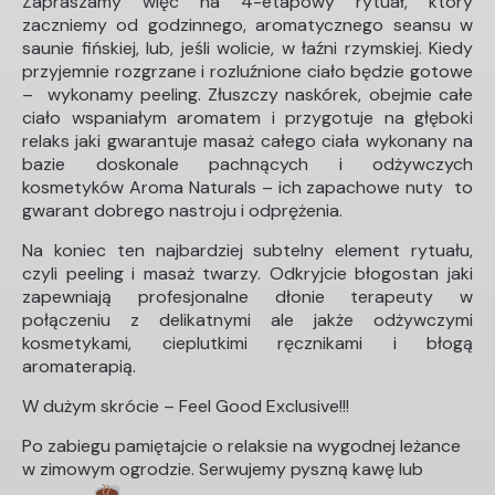
Zapraszamy więc na 4-etapowy rytuał, który
zaczniemy od godzinnego, aromatycznego seansu w
saunie fińskiej, lub, jeśli wolicie, w łaźni rzymskiej. Kiedy
przyjemnie rozgrzane i rozluźnione ciało będzie gotowe
– wykonamy peeling. Złuszczy naskórek, obejmie całe
ciało wspaniałym aromatem i przygotuje na głęboki
relaks jaki gwarantuje masaż całego ciała wykonany na
bazie doskonale pachnących i odżywczych
kosmetyków Aroma Naturals – ich zapachowe nuty to
gwarant dobrego nastroju i odprężenia.
Na koniec ten najbardziej subtelny element rytuału,
czyli peeling i masaż twarzy. Odkryjcie błogostan jaki
zapewniają profesjonalne dłonie terapeuty w
połączeniu z delikatnymi ale jakże odżywczymi
kosmetykami, cieplutkimi ręcznikami i błogą
aromaterapią.
W dużym skrócie – Feel Good Exclusive!!!
Po zabiegu pamiętajcie o relaksie na wygodnej leżance
w zimowym ogrodzie. Serwujemy pyszną kawę lub