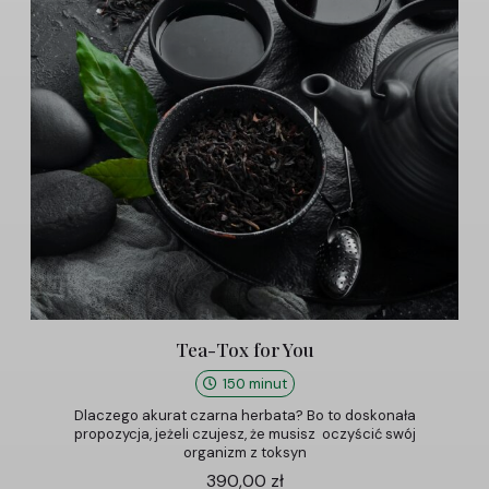
Tea-Tox for You
150 minut
Dlaczego akurat czarna herbata? Bo to doskonała
propozycja, jeżeli czujesz, że musisz oczyścić swój
organizm z toksyn
390,00
zł