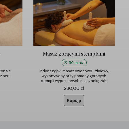
w
Masaż gorącymi stemplami
50 minut
konale
Indonezyjski masaż owocowo- ziołowy,
z serii
wykonywany przy pomocy gorących
stempli wypełnionych mieszanką ziół.
280,00
zł
Kupuję