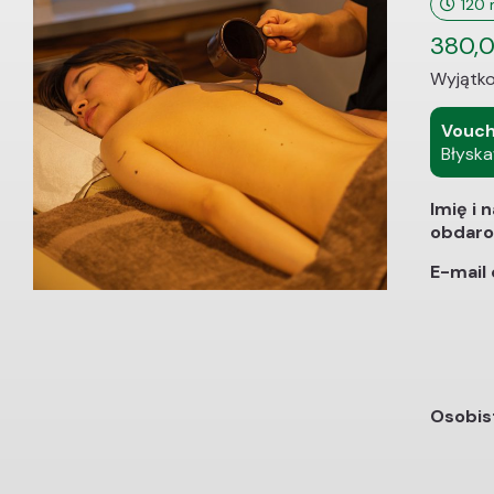
120 
380,
Wyjątko
Vouch
Błyska
Imię i 
obdaro
E-mail
Osobis