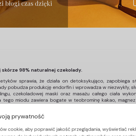
 błogi czas dzięki
 skórze 98% naturalnej czekolady.
tyków sprawia, że działa on detoksykująco, zapobiega sta
dy pobudza produkcję endorfin i wprowadza w niezwykły, sło
elingu, czekoladowej maski oraz masażu całego ciała wy
a tego miodu zawiera bogate w teobrominę kakao, magnez i p
czekoladowy miód intensywnie regeneruje i nawilża nawet b
oją prywatność
dzie zimowym. Czas trwania pakietu to około 2 godziny.
ów cookie, aby poprawić jakość przeglądania, wyświetlać rek