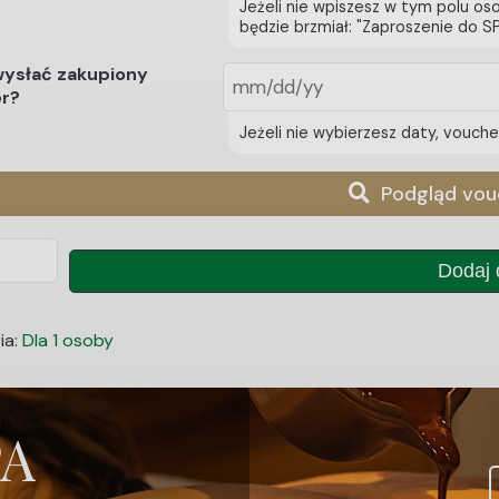
Jeżeli nie wpiszesz w tym polu o
będzie brzmiał: "Zaproszenie do S
wysłać zakupiony
r?
Jeżeli nie wybierzesz daty, vouch
Podgląd vou
Dodaj 
da
ia:
Dla 1 osoby
PA