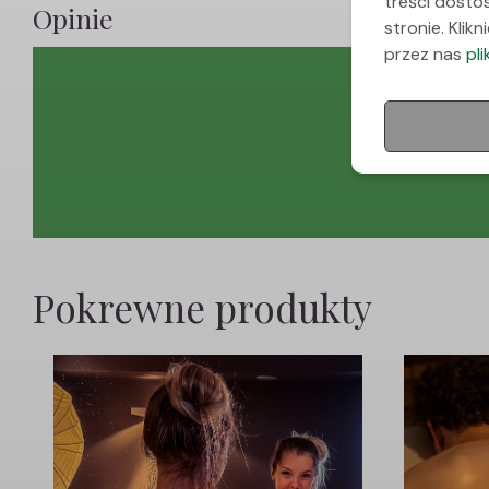
treści dosto
Opinie
stronie. Kli
przez nas
pl
Pokrewne produkty