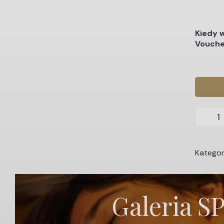
Kiedy 
Vouche
ilość
Czeko-
czeko-
czekola
Kategor
Galeria S