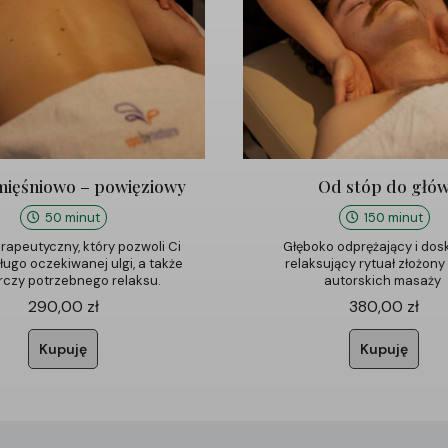
mięśniowo – powięziowy
Od stóp do głó
50 minut
150 minut
rapeutyczny, który pozwoli Ci
Głęboko odprężający i dos
ługo oczekiwanej ulgi, a także
relaksujący rytuał złożony 
rczy potrzebnego relaksu.
autorskich masaży
290,00
zł
380,00
zł
Kupuję
Kupuję