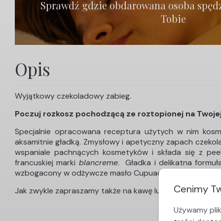
Sprawdź gdzie obdarowana osoba spędzi
Tobie
Opis
Wyjątkowy czekoladowy zabieg.
Poczuj rozkosz pochodzącą ze roztopionej na Twojej
Specjalnie opracowana receptura użytych w nim kosme
aksamitnie gładką. Zmysłowy i apetyczny zapach czekola
wspaniale pachnących kosmetyków i składa się z pe
francuskiej marki
blancreme
. Gładka i delikatna formuł
wzbogacony w odżywcze masło Cupuacu i olej kokosowy 
Cenimy Tw
Jak zwykle zapraszamy także na kawę lub herbatę w ogro
Używamy plik