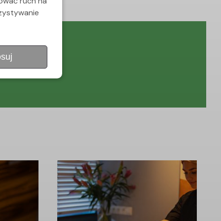
zować ruch na
rzystywanie
suj