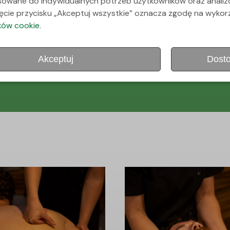
sowane do indywidualnych potrzeb użytkowników oraz anali
knięcie przycisku „Akceptuj wszystkie” oznacza zgodę na wyko
ików cookie
.
Akceptuj
Dosto