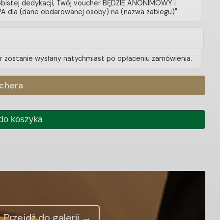
sobistej dedykacji, Twój voucher BĘDZIE ANONIMOWY i
PA dla (dane obdarowanej osoby) na (nazwa zabiegu)"
er zostanie wysłany natychmiast po opłaceniu zamówienia.
chera
do koszyka
Przejdź do galerii →