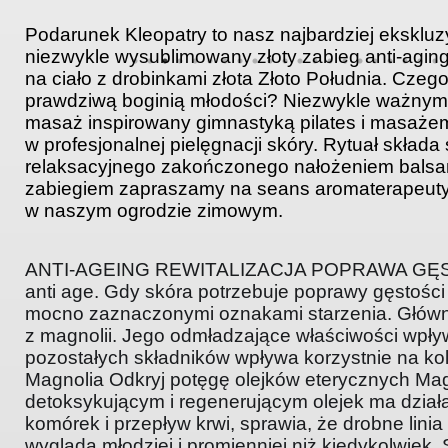
Podarunek Kleopatry to nasz najbardziej eksklu
niezwykle wysublimowany złoty zabieg anti-agin
na ciało z drobinkami złota Złoto Południa. Czego
prawdziwą boginią młodości?
Niezwykle wa
żnym 
masaż inspirowany gimnastyką pilates i masażem
w profesjonalnej pielęgnacji skóry.
Rytua
ł składa
relaksacyjnego zakończonego nałożeniem balsa
zabiegiem zapraszamy na seans aromaterapeuty
w naszym ogrodzie zimowym.
ANTI-AGEING REWITALIZACJA POPRAWA GĘSTO
anti age. Gdy skóra potrzebuje poprawy gęstości i
mocno zaznaczonymi oznakami starzenia. Główny
z magnolii. Jego odmładzające właściwości wpły
pozostałych składników wpływa korzystnie na kolo
Magnolia Odkryj potęgę olejków eterycznych Magn
detoksykującym i regenerującym olejek ma działa
komórek i przepływ krwi, sprawia, że drobne lini
wygląda młodziej i promienniej niż kiedykolwiek