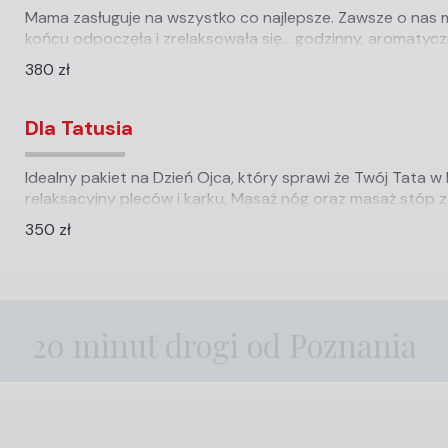
Mama zasługuje na wszystko co najlepsze. Zawsze o nas my
końcu odpoczęła i zrelaksowała się… godzinny, aromatyczn
380 zł
Dla Tatusia
Idealny pakiet na Dzień Ojca, który sprawi że Twój Tata w
relaksacyjny pleców i karku, Masaż nóg oraz masaż stóp z e
350 zł
20 minut drogi od Poznania