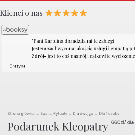
Klienci o nas
Pani Karolina doradziła mi te zabiegi
Jestem zachwycona jakością usługi i empatią p
Zdrój- jest to coś nastrój i całkowite wyciszeni
— Grażyna
Strona główna
→
Spa
→
Rytuały
→
Dla dwojga
→
Dla 1 osoby
Podarunek Kleopatry
660zł/ dla