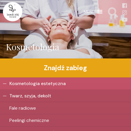
MENU
Kosmetologia
Znajdź zabieg
Kosmetologia estetyczna
Twarz, szyja, dekolt
Fale radiowe
Peelingi chemiczne