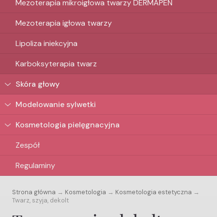
Mezoterapia mikroigłowa twarzy DERMAPEN
Mezoterapia igłowa twarzy
Lipoliza iniekcyjna
Karboksyterapia twarz
Skóra głowy
Modelowanie sylwetki
Kosmetologia pielęgnacyjna
Zespół
Regulaminy
Strona główna
→
Kosmetologia
→
Kosmetologia estetyczna
→
Twarz, szyja, dekolt