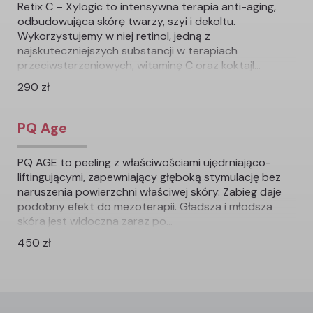
Retix C – Xylogic to intensywna terapia anti-aging,
odbudowująca skórę twarzy, szyi i dekoltu.
Wykorzystujemy w niej retinol, jedną z
najskuteczniejszych substancji w terapiach
przeciwstarzeniowych, witaminę C oraz koktajl...
290 zł
PQ Age
PQ AGE to peeling z właściwościami ujędrniająco-
liftingującymi, zapewniający głęboką stymulację bez
naruszenia powierzchni właściwej skóry. Zabieg daje
podobny efekt do mezoterapii. Gładsza i młodsza
skóra jest widoczna zaraz po...
450 zł