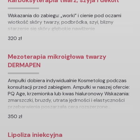
Karboksyterapia twarz, szyja i dekolt
Wskazania do zabiegu: „worki” i cienie pod oczami
wiotkość skóry twarzy, podbródka, szyi, blizny
starzenie się skóry głębokie nawilżenie
320 zł
Mezoterapia mikroigłowa twarzy
DERMAPEN
Ampułki dobiera indywidualnie Kosmetolog podczas
konsultacji przed zabiegiem. Ampułki w naszej ofercie:
PQ Age, krzemionka lub kwas hialuronowy Wskazania:
zmarszczki, bruzdy, utrata jędrności i elastyczności
przebarwienia poszarzała cera rozszerzone...
350 zł
Lipoliza iniekcyjna