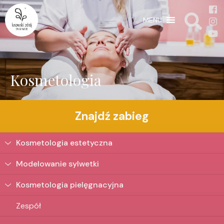
MENU
Kosmetologia
Znajdź zabieg
Kosmetologia estetyczna
Modelowanie sylwetki
Kosmetologia pielęgnacyjna
Zespół