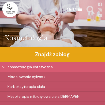
MENU
Kosmetologia
Znajdź zabieg
Kosmetologia estetyczna
Modelowanie sylwetki
Karboksyterapia ciała
Mezoterapia mikroigłowa ciała DERMAPEN