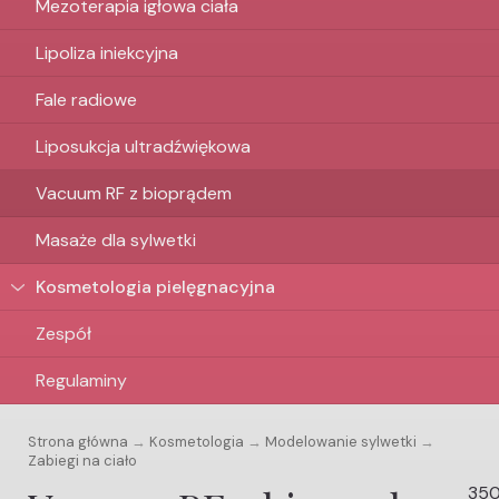
Mezoterapia igłowa ciała
Lipoliza iniekcyjna
Fale radiowe
Liposukcja ultradźwiękowa
Vacuum RF z bioprądem
Masaże dla sylwetki
Kosmetologia pielęgnacyjna
Zespół
Regulaminy
Strona główna
→
Kosmetologia
→
Modelowanie sylwetki
→
Zabiegi na ciało
350