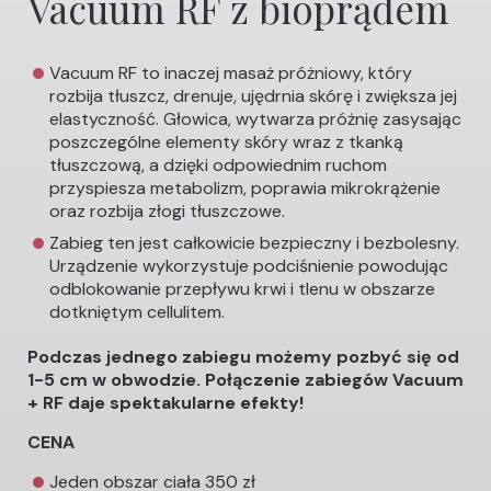
Vacuum RF z bioprądem
Vacuum RF to inaczej masaż próżniowy, który
rozbija tłuszcz, drenuje, ujędrnia skórę i zwiększa jej
elastyczność. Głowica, wytwarza próżnię zasysając
poszczególne elementy skóry wraz z tkanką
tłuszczową, a dzięki odpowiednim ruchom
przyspiesza metabolizm, poprawia mikrokrążenie
oraz rozbija złogi tłuszczowe.
Zabieg ten jest całkowicie bezpieczny i bezbolesny.
Urządzenie wykorzystuje podciśnienie powodując
odblokowanie przepływu krwi i tlenu w obszarze
dotkniętym cellulitem.
Podczas jednego zabiegu możemy pozbyć się od
1-5 cm w obwodzie. Połączenie zabiegów Vacuum
+ RF daje spektakularne efekty!
CENA
Jeden obszar ciała 350 zł